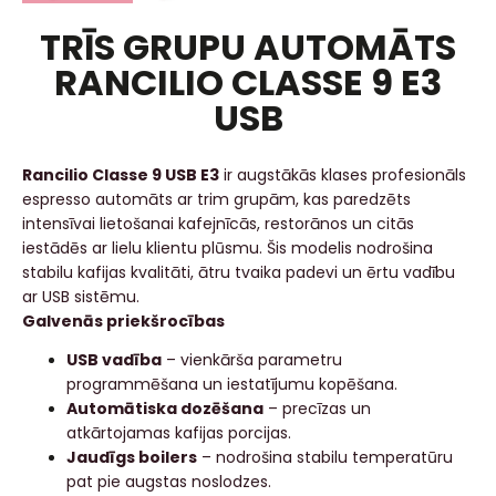
TRĪS GRUPU AUTOMĀTS
RANCILIO CLASSE 9 E3
USB
Rancilio Classe 9 USB E3
ir augstākās klases profesionāls
espresso automāts ar trim grupām, kas paredzēts
intensīvai lietošanai kafejnīcās, restorānos un citās
iestādēs ar lielu klientu plūsmu. Šis modelis nodrošina
stabilu kafijas kvalitāti, ātru tvaika padevi un ērtu vadību
ar USB sistēmu.
Galvenās priekšrocības
USB vadība
– vienkārša parametru
programmēšana un iestatījumu kopēšana.
Automātiska dozēšana
– precīzas un
atkārtojamas kafijas porcijas.
Jaudīgs boilers
– nodrošina stabilu temperatūru
pat pie augstas noslodzes.