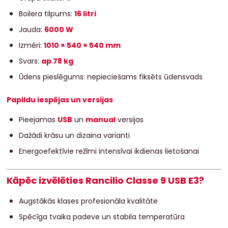
Boilera tilpums:
16 litri
Jauda:
6000 W
Izmēri:
1010 × 540 × 540 mm
Svars:
ap 78 kg
Ūdens pieslēgums: nepieciešams fiksēts ūdensvads
Papildu iespējas un versijas
Pieejamas
USB
un
manual
versijas
Dažādi krāsu un dizaina varianti
Energoefektīvie režīmi intensīvai ikdienas lietošanai
Kāpēc izvēlēties Rancilio Classe 9 USB E3?
Augstākās klases profesionāla kvalitāte
Spēcīga tvaika padeve un stabila temperatūra