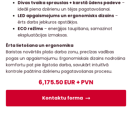
Divas tvaika sprauslas + karstā ūdens padeve
–
ideāli piena dzērienu un tējas pagatavošanai.
LED apgaismojums un ergonomisks dizains
–
ērts darbs jebkuros apstākļos.
ECO režīms
– enerģijas taupīšana, samazinot
ekspluatācijas izmaksas.
Ērta lietošana un ergonomika
Baristas novērtēs plašo darba zonu, precīzas vadības
pogas un apgaismojumu. Ergonomiskais dizains nodrošina
komfortu pat pie ilgstoša darba, savukārt intuitīvā
kontrole paātrina dzērienu pagatavošanas procesu.
6,175.50 EUR + PVN
Kontaktu forma